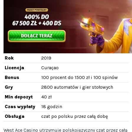
Rok
2019
Licencja
Curaçao
Bonus
100 procent do 1500 zł i 100 spinów
Gry
2800 automatów i gier stołowych
Min depozyt
40 zł
Czas wypłaty
18 godzin
Obsługa
czat po polsku przez całą dobę
West Ace Casino utrzymuje polskojęzyczny czat przez całą