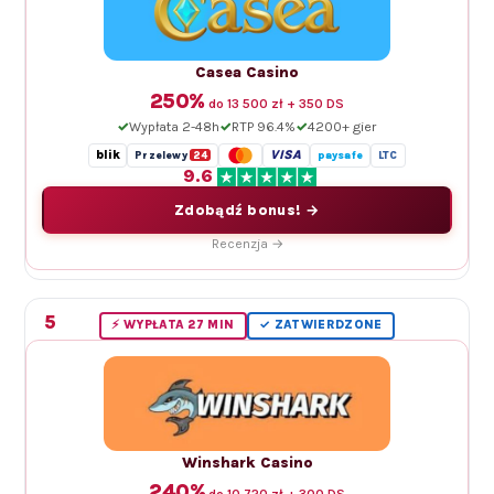
Casea Casino
250%
do 13 500 zł + 350 DS
Wypłata 2-48h
RTP 96.4%
4200+ gier
VISA
blik
Przelewy
24
paysafe
LTC
9.6
Zdobądź bonus! →
Recenzja →
5
⚡️ WYPŁATA 27 MIN
✓ ZATWIERDZONE
Winshark Casino
240%