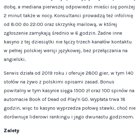
dobę, a mediana pierwszej odpowiedzi mieści się poniżej
2 minut także w nocy. Konsultanci prowadzą też infolinię
od 8:00 do 22:00 oraz skrzynkę mailową, w której
zgłoszenie zamykają średnio w 6 godzin. Żadne inne
kasyno z tej dziesiątki nie łączy trzech kanałów kontaktu
w pełnej polskiej wersji językowej, bez przełączania na
angielski.
Serwis działa od 2019 roku i oferuje 2800 gier, w tym 140
stołów na żywo z polskimi opisami zasad. Bonus
powitalny w tym kasynie sięga 1500 zł oraz 100 spinów na
automacie Book of Dead od Play'n GO. Wypłata trwa 18
godzin, więc to kasyno wyprzedza połowę stawki, choć nie
dorównuje liderowi rankingu i jego dwunastu godzinom.
Zalety