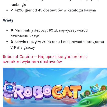
rankingu
✔ 4200 gier od 45 dostawców w katalogu kasyna
Wady
✘ Minimalny depozyt 60 zł, najwyższy wśród
dziesięciu kasyn
✘ Serwis ruszył w 2023 roku i nie prowadzi programu
VIP dla graczy
Robocat Casino — Najlepsze kasyno online z
szerokim wyborem dostawców