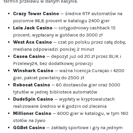
termin przelewu w danym kasynie.
Crazy Tower Casino
— średnie RTP automatów na
poziomie 96,8 procent w katalogu 2400 gier
Lola Jack Casino
— cotygodniowy cashback 15
procent, wypłacany w gotówce do 3000 zł
West Ace Casino
— czat po polsku przez całą dobę,
mediana odpowiedzi poniżej 2 minut
Casea Casino
— depozyt już od 20 zł przez BLIK i
Przelewy24, bez dodatkowej prowizji
Winshark Casino
— ważna licencja Curaçao i 4200
gier, pakiet powitalny do 2500 zł
Robocat Casino
— 60 dostawców gier oraz 5000
tytułów w jednej bibliotece automatów
DudeSpin Casino
— wypłaty w kryptowalutach
realizowane średnio w 6 godzin od zlecenia
Millioner Casino
— 6000 gier w katalogu, w tym 180
stołów na żywo
GGBet Casino
— zakłady sportowe i gry na jednym