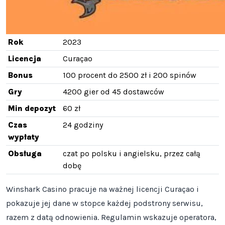
Rok
2023
Licencja
Curaçao
Bonus
100 procent do 2500 zł i 200 spinów
Gry
4200 gier od 45 dostawców
Min depozyt
60 zł
Czas
24 godziny
wypłaty
Obsługa
czat po polsku i angielsku, przez całą
dobę
Winshark Casino pracuje na ważnej licencji Curaçao i
pokazuje jej dane w stopce każdej podstrony serwisu,
razem z datą odnowienia. Regulamin wskazuje operatora,