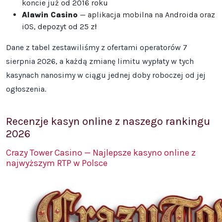
koncie już od 2016 roku
Alawin Casino
— aplikacja mobilna na Androida oraz
iOS, depozyt od 25 zł
Dane z tabel zestawiliśmy z ofertami operatorów 7
sierpnia 2026, a każdą zmianę limitu wypłaty w tych
kasynach nanosimy w ciągu jednej doby roboczej od jej
ogłoszenia.
Recenzje kasyn online z naszego rankingu
2026
Crazy Tower Casino — Najlepsze kasyno online z
najwyższym RTP w Polsce