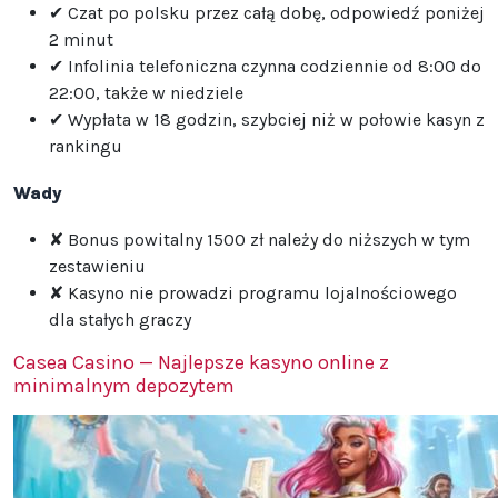
✔ Czat po polsku przez całą dobę, odpowiedź poniżej
2 minut
✔ Infolinia telefoniczna czynna codziennie od 8:00 do
22:00, także w niedziele
✔ Wypłata w 18 godzin, szybciej niż w połowie kasyn z
rankingu
Wady
✘ Bonus powitalny 1500 zł należy do niższych w tym
zestawieniu
✘ Kasyno nie prowadzi programu lojalnościowego
dla stałych graczy
Casea Casino — Najlepsze kasyno online z
minimalnym depozytem