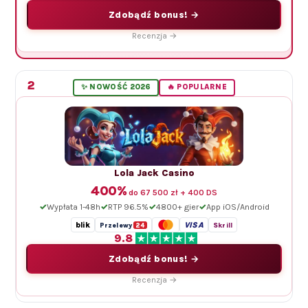
Zdobądź bonus! →
Recenzja →
2
✨ NOWOŚĆ 2026
🔥 POPULARNE
Lola Jack Casino
400%
do 67 500 zł + 400 DS
Wypłata 1-48h
RTP 96.5%
4800+ gier
App iOS/Android
VISA
blik
Przelewy
24
Skrill
9.8
Zdobądź bonus! →
Recenzja →