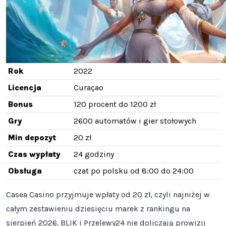
Rok
2022
Licencja
Curaçao
Bonus
120 procent do 1200 zł
Gry
2600 automatów i gier stołowych
Min depozyt
20 zł
Czas wypłaty
24 godziny
Obsługa
czat po polsku od 8:00 do 24:00
Casea Casino przyjmuje wpłaty od 20 zł, czyli najniżej w
całym zestawieniu dziesięciu marek z rankingu na
sierpień 2026. BLIK i Przelewy24 nie doliczają prowizji