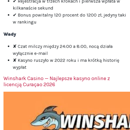
✔ Rejestracja w trzech krokach i pierwsza wpłata w
kilkanaście sekund
✔ Bonus powitalny 120 procent do 1200 zł, jedyny taki
w rankingu
Wady
✘ Czat milczy między 24:00 a 8:00, nocą działa
wyłącznie e-mail
✘ Kasyno ruszyło w 2022 roku i ma krótką historię
wypłat
Winshark Casino — Najlepsze kasyno online z
licencją Curaçao 2026